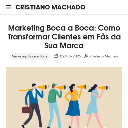
CRISTIANO
CRISTIANO MACHADO
MACHADO
Este
Marketing Boca a Boca: Como
é
o
Transformar Clientes em Fãs da
site
Sua Marca
oficial
do
Marketing Boca a Boca
02/05/2025
Cristiano Machado
palestrante
Cristiano
Machado
especialista
em
Experiência
do
Cliente,
Marketing
e
Vendas